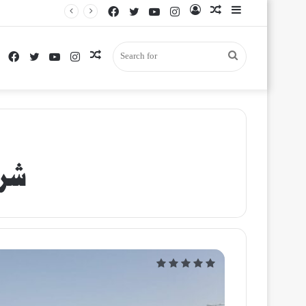
Facebook
Twitter
YouTube
Instagram
Log
Random
Sidebar
In
Article
Facebook
Twitter
YouTube
Instagram
Random
Search
Article
for
شرك