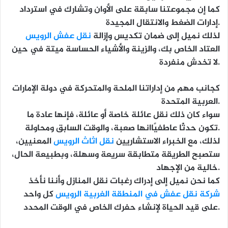
كما إن مجموعتنا سابقة على الأوان وتشارك في استرداد
إدارات الضغط والانتقال المجيدة.
لذلك نميل إلى ضمان تكديس وإزالة
نقل عفش الرويس
العتاد الخاص بك، والزينة والأشياء الحساسة ميتة في حين
لا تخدش منفردة.
كجانب مهم من إداراتنا الملحة والمتحركة في دولة الإمارات
العربية المتحدة.
سواء كان ذلك نقل عائلة خاصة أو عائلة، فإنها عادة ما
تكون حدثًا عاطفيًاانها صعبة، والوقت السابق ومحاولة.
لذلك، مع الخبراء الاستشاريين
نقل اثاث الرويس
المعنيين،
ستصبح الطريقة متطابقة سريعة وسهلة، وبطبيعة الحال،
خالية من الإجهاد.
كما نحن نميل إلى إدراك رغبات نقل المنازل وأننا نأخذ
شركة نقل عفش في المنطقة الغربية الرويس
كل واحد
على قيد الحياة لإنشاء حفرك الخاص في الوقت المحدد.