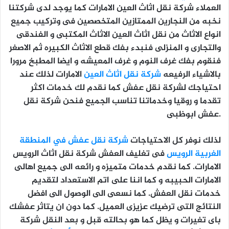
العملاء شركة نقل اثاث العين الامارات كما يوجد لدى شركتنا
نخبه من النجارين الممتازين المتخصصين فى وتركيب جميع
انواع الاثاث من نقل اثاث العين الاثاث المكتبى و الفندقى
والتجارى و المنزلى فنبدء بفك قطع الاثاث الكبيره ثم الاصغر
فنقوم بفك غرف النوم و غرف المعيشه و ايضا المطبخ مرورا
بالاشياء الرفيعه
شركة نقل اثاث العين
الامارات لذلك عند
احتياجك لشركة نقل عفش كما نقدم لك خدمات اكثر
تقدما و روقيا وخدماتنا تناسب الجميع فنحن شركة نقل
عفش ابوظبى.
لذلك نوفر كل الاحتياجات
شركة نقل عفش في المنطقة
الغربية الرويس
فى تغليف العفش شركة نقل اثاث الرويس
الامارات. كما نقدم خدمات متميزه و رائعه الى جميع اهالى
الامارات الحبيبه و كما اننا على اتم الاستعداد لتقديم
خدمات نقل العفش. كما نسعى الى الوصول الى افضل
النتائج التى ترضيك عزيزى العميل. كما دون ان يتاثر عفشك
باى تغيرات و يظل كما هو بحالته قبل و بعد النقل شركة