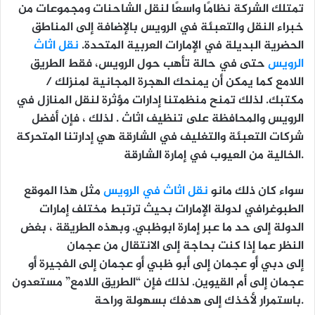
تمتلك الشركة نظامًا واسعًا لنقل الشاحنات ومجموعات من
خبراء النقل والتعبئة في الرويس بالإضافة إلى المناطق
الحضرية البديلة في الإمارات العربية المتحدة.
نقل اثاث
الرويس
حتى في حالة تأهب حول الرويس، فقط الطريق
اللامع كما يمكن أن يمنحك الهجرة المجانية لمنزلك /
مكتبك. لذلك تمنح منظمتنا إدارات مؤثرة لنقل المنازل في
الرويس والمحافظة على تنظيف اثاث . لذلك ، فإن أفضل
شركات التعبئة والتغليف في الشارقة هي إدارتنا المتحركة
الخالية من العيوب في إمارة الشارقة.
سواء كان ذلك مانو
نقل اثاث في الرويس
مثل هذا الموقع
الطبوغرافي لدولة الإمارات بحيث ترتبط مختلف إمارات
الدولة إلى حد ما عبر إمارة ابوظبي. وبهذه الطريقة ، بغض
النظر عما إذا كنت بحاجة إلى الانتقال من عجمان
إلى دبي أو عجمان إلى أبو ظبي أو عجمان إلى الفجيرة أو
عجمان إلى أم القيوين. لذلك فإن “الطريق اللامع” مستعدون
باستمرار لأخذك إلى هدفك بسهولة وراحة.