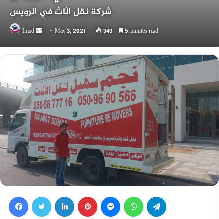
شركة نقل اثاث في الرويس
Send
Imad
May 3, 2021
340
5 minutes read
an
email
Facebook
Twitter
LinkedIn
Pinterest
Messenger
WhatsApp
Telegram