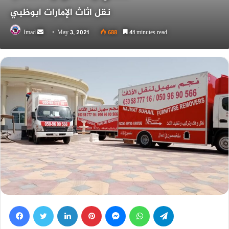
نقل اثاث الإمارات ابوظبي
Send
Imad
May 3, 2021
688
41 minutes read
an
email
Facebook
Twitter
LinkedIn
Pinterest
Messenger
WhatsApp
Telegram