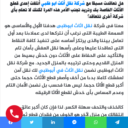
هل تعاقدت مسبقا مع
شركة
نقل أثاث ابو ظبي
أتلفت إحدى قطع
الأثاث الخاصة بك وتريد تجنب الأمر هذه المرة لكنك لا تعلم بأى
شركة أخرى تتعاقد؟
معنا فى شركة
نقل اثاث ابوظبى
هدفنا الأول والأساسى هو
السمعة الطيبة التى نرغب أن نتركها لدى عملاءنا بعد أول
تعامل بيننا والذى يرتكز أساسه على تنفيذ كافة النقاط
التى تعاقدنا عليها وعلى رأسها نقل العفش بأمان تام
والتأكيد على الحفاظ على الأثاث دون خدش بسيط من
المنزل القديم وحتى ترتيبه بالمنزل الجديد. مع شركة نقل
اثاث ابوظبى نضمن
نقل اثاث في أبوظبي
لك نقل آمن
لعفشك كاملا بدءا من أخف وأصغر قطع الأثاث حجما حتى
أكبر قطع الأاثا حجما. ليس هذا فحسب بل نضمن الأمان التام
وعدم المساس بأى خدش لقطع الأاثا الرقيقه
كالخذف والتحف سهلة الكسر. لذا فإن كان أكبر عائق عند
إنتقالك من منزل لآخر هو الخوف من فقدان قطع ثمينة
وغالية فى مرحلة النقل فمعنا ستجد أنك وفقت فى
Facebook
Twitter
LinkedIn
Messenger
WhatsApp
Telegram