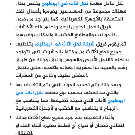
لكل عامل مهمة
نقل اثاث في ابوظبي
يختص بها ،
فهناك مجموعة من المهندسين يقوموا بأعمال الفك
المتعلقة بالأجهزة الكهربائية، كما يتواجد من ضمن
فريق العمل نجارين ليعملوا على فك الأخشاب
كالدواليب والمطابخ الخشبية والمكاتب وغيرهما.
ثم يقوم فريق
شركة نقل اثاث في ابوظبي
بتنظيف
جميع قطع الأثاث من مختلف الحشرات التي تتواجد
بداخله كالنمل الأبيض والسوس والبق، وذلك عن طريق
رشه بالمبيدات الحشرية الفعالة والآمنة، حتى ينتقل
العفش نظيف وخالي من الحشرات.
وبعد ذلك يتم تحديد المواد التي يتم التغليف بها
والتي قد تختلف بحسب نوع قطعة
نقل اثاث في
أبوظبي
الأثاث التي سيتم تغليفها، فما يتناسب مع
الزجاج لا يتناسب مع الخشب والأجهزة الكهربائية.
وأثناء التغليف يتم جرد جميع قطع الأثاث وذلك
لتفادي فقدان أو ضياع أي قطعة صغيرة أثناء الفك أو
الانتقال.