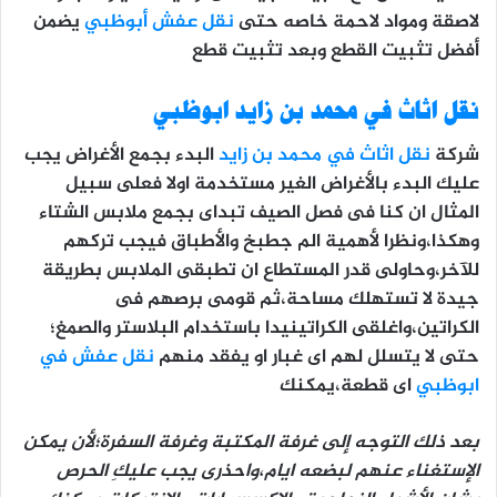
لاصقة ومواد لاحمة خاصه حتى
نقل عفش أبوظبي
يضمن
أفضل تثبيت القطع وبعد تثبيت قطع
نقل اثاث في محمد بن زايد ابوظبي
شركة
نقل اثاث في محمد بن زايد
البدء بجمع الأغراض يجب
عليك البدء بالأغراض الغير مستخدمة اولا فعلى سبيل
المثال ان كنا فى فصل الصيف تبداى بجمع ملابس الشتاء
وهكذا،ونظرا لأهمية الم جطبخ والأطباق فيجب تركهم
للآخر،وحاولى قدر المستطاع ان تطبقى الملابس بطريقة
جيدة لا تستهلك مساحة،ثم قومى برصهم فى
الكراتين،واغلقى الكراتينيدا باستخدام البلاستر والصمغ؛
حتى لا يتسلل لهم اى غبار او يفقد منهم
نقل عفش في
ابوظبي
اى قطعة،يمكنك
بعد ذلك التوجه إلى غرفة المكتبة وغرفة السفرة؛لأن يمكن
الإستغناء عنهم لبضعه ايام،واحذرى يجب عليكِ الحرص