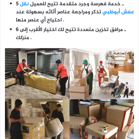
5 ـ خدمة فهرسة وجرد متقدمة تتيح للعميل
نقل
عفش أبوظبي
تذكر ومراجعة عناصر أثاثه بسهولة عند
احتياج أي عنصر منها .
6 ـ مرافق تخزين متعددة تتيح لك اختيار الأقرب إلى
منزلك .