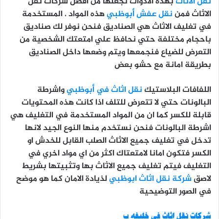
نقل الاثاث
بهذه الادوات تجعلها من افضل شركات نقل
الاثاث فمن
نقل عفش أبوظبي
هذه المواد . المستخدمة
في تغليف الاثاث هي الصناديق فنحن نوفر لك صناديق
باحجام مختلفة حتي نحافظ علي امتعتك الشخصية من
التعرض للضياع فنجمعها ويتم وضعها داخل الصناديق
بطريقة امانة مع حشو بعض
اللفافات البلاستيك
نقل اثاث في أبوظبي
واشرطة
البالونات حتي لا تتعرض للتلف اذا كانت هذه المحتويات
قابلة للكسر كما ان من المواد المستخدمة في التغليف هي
اشرطة البالونات فنحن نستخدم منها النوع الجيد لانها
تدخل في تغليف جميع الاثاث الصلب القابل للخدش او
الكسر فتكون امانا لامتعتاك اكثر من اي مواد اخري في
التغليف فيتم تغليف جميع الاثاث بها وتثبيتها بشريط
لاصق
شركة نقل اثاث ابوظبي
لذيادة الامان كما هو موضح
في الصور التوضيحية
شركات نقل اثاث في خليفه ب