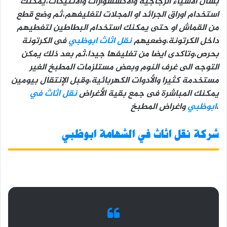
بشان الأشياء الزجاجية والاكسسوارات والانتيكات،يمكنك
استخدام اوراق الجرائد او المجلات لتغليفهم،ثم وضع قطع
من القماش او حتى يمكنك استخدام البطاطين لتغطيهم
داخل الكرتونة،وضعيهم
نقل اثاث ابوظبي
فى الكرتونة
بحرص،وتاكدى ايضا من تغليفها جيدا،ثم بعد ذلك يمكن
التوجه الى غرف النوم وبعض مستلزمات المطبخ الغير
مستخدمة كثيرا والأدوات الكهربائية،وقبل الإنتقال بيومين
يمكنك المباشرة فى جمع بقية الأغراض
نقل اثاث في
،
ابوظبي
واغراض المطبخ
شركة نقل اثاث في الشهامة ابوظبي