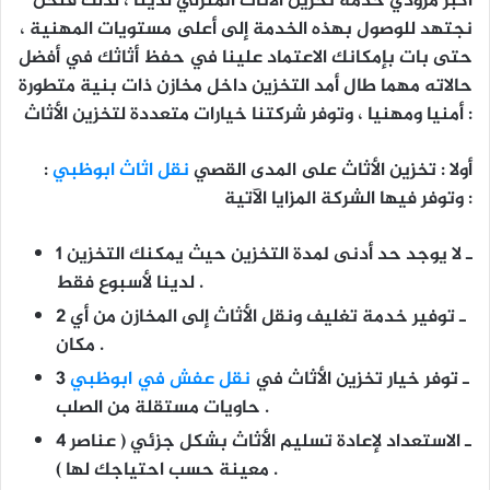
أكبر مزودي خدمة تخزين الأثاث المنزلي لدينا ، لذلك فنحن
نجتهد للوصول بهذه الخدمة إلى أعلى مستويات المهنية ،
حتى بات بإمكانك الاعتماد علينا في حفظ أثاثك في أفضل
حالاته مهما طال أمد التخزين داخل مخازن ذات بنية متطورة
أمنيا ومهنيا ، وتوفر شركتنا خيارات متعددة لتخزين الأثاث :
أولا : تخزين الأثاث على المدى القصي
نقل اثاث ابوظبي
:
وتوفر فيها الشركة المزايا الآتية :
1 ـ لا يوجد حد أدنى لمدة التخزين حيث يمكنك التخزين
لدينا لأسبوع فقط .
2 ـ توفير خدمة تغليف ونقل الأثاث إلى المخازن من أي
مكان .
3 ـ توفر خيار تخزين الأثاث في
نقل عفش في ابوظبي
حاويات مستقلة من الصلب .
4 ـ الاستعداد لإعادة تسليم الأثاث بشكل جزئي ( عناصر
معينة حسب احتياجك لها ) .