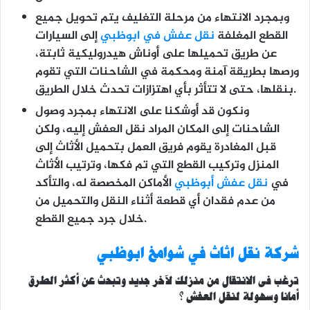
وبمجرد الانتهاء من مرحلة التغليف يتم تحويل جميع
القطع المغلفة
نقل عفش في ابوظبي
إلى السيارات
عن طريق تحميلها على أوناش هيدروليكية ثابتة،
ورصها بطريقة آمنة ومحكمة في الشاحنات التي تقوم
بنقلها، حتى لا تتأثر بأي اهتزازات تحدث خلال الطريق.
ونكون قد أوشكنا على الانتهاء بمجرد وصول
الشاحنات إلى المكان المراد نقل العفش إليه، ولكن
قبل المغادرة يقوم فريق العمل بتحميل الأثاث إلى
المنزل وتركيب القطع التي تم فكها، وترتيب الأثاث
في
نقل عفش أبوظبي
الأماكن المخصصة له، والتأكد
من عدم فقدان أي قطعة أثناء النقل والتحميل من
خلال جرد جميع القطع.
شركة نقل اثاث في شوامخ ابوظبي
ترغب فى الانتقال من منزلك لآخر جديد وتبحث عن أكثر الطرق
أمانا وسهولة لنقل العفش ؟